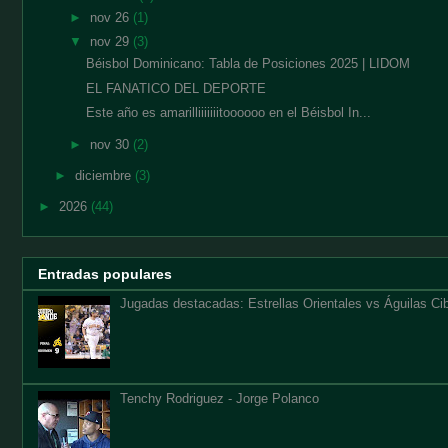
►
nov 26
(1)
▼
nov 29
(3)
Béisbol Dominicano: Tabla de Posiciones 2025 | LIDOM
EL FANATICO DEL DEPORTE
Este año es amarilliiiiiiitoooooo en el Béisbol In...
►
nov 30
(2)
►
diciembre
(3)
►
2026
(44)
Entradas populares
Jugadas destacadas: Estrellas Orientales vs Águilas Cib
Tenchy Rodriguez - Jorge Polanco