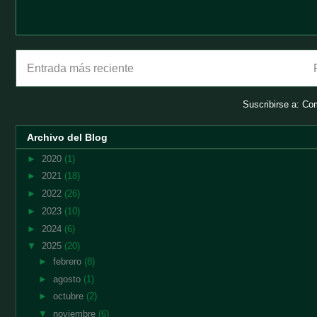
Entrada más reciente
Suscribirse a:
Com
Archivo del Blog
►
2020
(1)
►
2021
(18)
►
2022
(26)
►
2023
(10)
►
2024
(6)
▼
2025
(20)
►
febrero
(8)
►
agosto
(1)
►
octubre
(2)
▼
noviembre
(6)