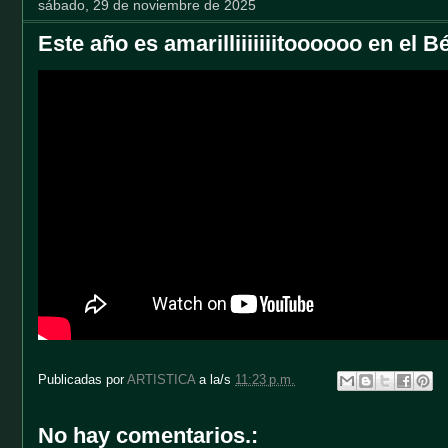
sábado, 29 de noviembre de 2025
Este año es amarilliiiiiiitoooooo en el 
Publicadas por
ARTISTICA
a la/s
11:23 p.m.
No hay comentarios.: