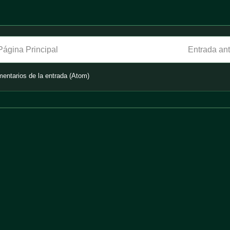
Página Principal
Entrada an
entarios de la entrada (Atom)