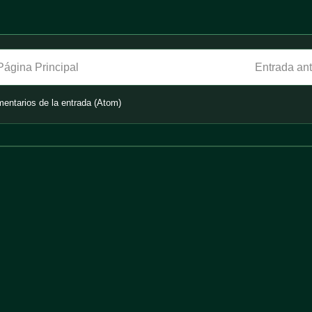
Página Principal
Entrada an
entarios de la entrada (Atom)