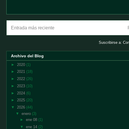
Entrada más reciente
Suscribirse a:
Com
Archivo del Blog
►
2020
(1)
►
2021
(18)
►
2022
(26)
►
2023
(10)
►
2024
(6)
►
2025
(20)
▼
2026
(44)
▼
enero
(3)
►
ene 08
(1)
▼
ene 14
(2)