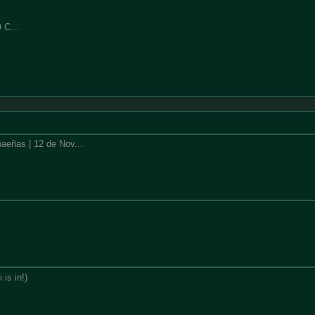
C...
aeñas | 12 de Nov...
 is in!)